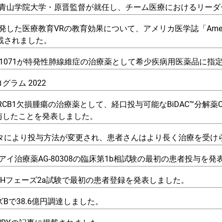
取締役に青山学院大学・原晋監督が就任し、チーム医療におけるリー
発した医療教育VRの教育効果について、アメリカ医学誌「American Jour
掲載されました。
R阻害剤EI-1071が特発性肺線維症の治療薬として希少疾病用医薬品に
プログラム 2022
RCB1欠損腫瘍の治療薬として、経口投与可能なBiDAC™分解薬CF
与したことを発表しました。
ータにより投与方法が変更され、患者さんはより長く治療を受け
ドライアイ治療薬AG-80308の臨床第1b相試験の最初の患者投与を
3305のFIHフェーズ2a試験で最初の患者登録を発表しました。
リーズBで38.6億円調達しました。