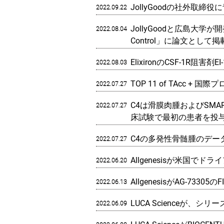
JollyGoodの社外
2022.09.22
JollyGoodと広島大学が開
2022.08.04
Control」に論文として
ElixironのCSF-1
2022.08.03
TOP 11 of TAcc + 国際
2022.07.27
C4は滑膜肉腫およびSMA
2022.07.27
床試験で最初の患者を投
C4の多発性骨髄腫のデ
2022.07.27
Allgenesisが米国で
2022.06.20
AllgenesisがAG-7
2022.06.13
LUCA Scienceが、シ
2022.06.09