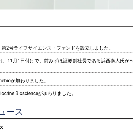
、第2号ライフサイエンス・ファンドを設立しました。
ors (株) は、11月1日付けで、前みずほ証券副社長である浜西泰人氏がExecut
nebioが加わりました。
rine Bioscience​が加わりました。
ュース
ス