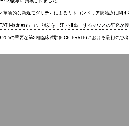
NTURYの記事に掲載されました。
協和キリン 革新的な新規モダリティによるミトコンドリア病治療に
AT Madness」で、脂肪を「汗で排出」するマウスの研究が
ienceはAB-205の重要な第3相臨床試験(E-CELERATE)における