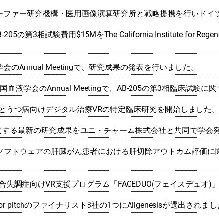
ウンホーファー研究機構・医用画像演算研究所と戦略提携を行いド
はAB-205の第3相試験費用$15MをThe California Institute for Re
血液学会のAnnual Meetingで、研究成果の発表を行いました。
ienceが米国血液学会のAnnual Meetingで、AB-205の第3相臨
ァーマとうつ病向けデジタル治療VRの特定臨床研究を開始しました
予測に関する最新の研究成果をユニ・チャーム株式会社と共同で学会
Trace IOソフトウェアの肝臓がん患者における肝切除アウトカム評
薬と統合失調症向けVR支援プログラム「FACEDUO(フェイスデュオ
tor pitchのファイナリスト3社の1つにAllgenesisが選出されま